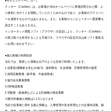
●セキュリティーについて
クッキー（Cookies）は、お客様が当社ホームページに再度訪問された際、よ
り便利に当サイトを閲覧していただくためのものであり、お客様のプライバシ
ーを侵害するものではありません。また、お客様のコンピューターへ悪影響を
及ぼすこともありません。
インターネット閲覧ソフト（ブラウザ）の設定により、クッキー（Cookies）
の受け取りを拒否することも可能です。ブラウザの設定方法は各ソフト製造元
へお問い合わせ下さい。
●個人情報の利用目的
当社では、取得した情報を以下のような目的で利用いたします。
1.従業員(退職者を含む)の給与、福利厚生、社会保険、労務管理等の処理
2.採用活動業務（新卒者、中途採用者）
3.協力会社募集業務
4.DM発送業務
5.宅配便・路線便などによる印刷物の発送業務
※開示対象個人情報は1.2.3になります
当社の従業者に関する個人情報は、人事管理や安全管理などの企業内活動、顧