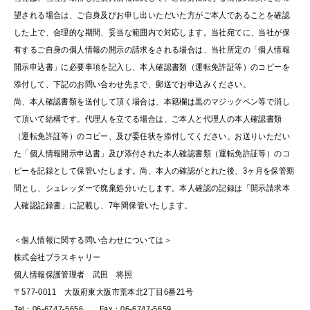
望される場合は、ご自身及びお申し出いただいた方がご本人であることを確認
した上で、合理的な期間、妥当な範囲内で対応します。当社宛てに、当社が保
有するご自身の個人情報の開示の請求をされる場合は、当社所定の「個人情報
開示申込書」に必要事項を記入し、本人確認書類（運転免許証等）のコピーを
添付して、下記のお問い合わせ先まで、郵送でお申込みください。
尚、本人確認書類を送付して頂く場合は、本籍欄は黒のマジックペン等で消し
て頂いて結構です。代理人を立てる場合は、ご本人と代理人の本人確認書類
（運転免許証等）のコピー、及び委任状を添付してください。お送りいただい
た「個人情報開示申込書」及び添付された本人確認書類（運転免許証等）のコ
ピーを記録として保管いたします。尚、本人の確認がとれた後、3ヶ月を保管期
間とし、シュレッダーで廃棄処分いたします。本人確認の記録は「開示請求本
人確認記録書」に記載し、7年間保管いたします。
＜個人情報に関する問い合わせについては＞
株式会社プラスキャリー
個人情報保護管理者 武田 将照
〒577-0011 大阪府東大阪市荒本北2丁目6番21号
Tel：06-6747-5656 Fax：06-6747-5659