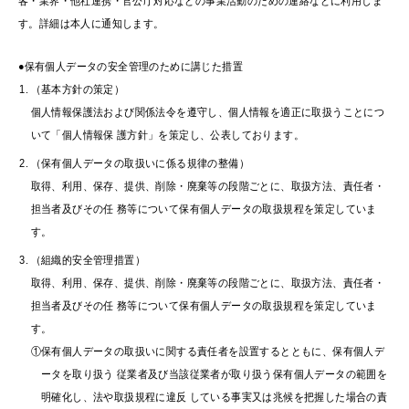
客・業界・他社連携・官公庁対応などの事業活動のための連絡などに利用しま
す。詳細は本人に通知します。
●保有個人データの安全管理のために講じた措置
（基本方針の策定）
個人情報保護法および関係法令を遵守し、個人情報を適正に取扱うことにつ
いて「個人情報保 護方針」を策定し、公表しております。
（保有個人データの取扱いに係る規律の整備）
取得、利用、保存、提供、削除・廃棄等の段階ごとに、取扱方法、責任者・
担当者及びその任 務等について保有個人データの取扱規程を策定していま
す。
（組織的安全管理措置）
取得、利用、保存、提供、削除・廃棄等の段階ごとに、取扱方法、責任者・
担当者及びその任 務等について保有個人データの取扱規程を策定していま
す。
①保有個人データの取扱いに関する責任者を設置するとともに、保有個人デ
ータを取り扱う 従業者及び当該従業者が取り扱う保有個人データの範囲を
明確化し、法や取扱規程に違反 している事実又は兆候を把握した場合の責