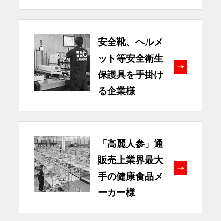
安全靴、ヘルメ
ット等安全衛生
保護具を手掛け
る企業様
「高麗人参」通
販売上業界最大
手の健康食品メ
ーカー様