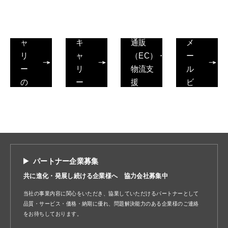
ラ
プ
レ
ス
ラ
ク
キ
ス
ト
ャ
キ
通販
メ
リ
ャ
（EC）・
ー
ー
リ
物流支
ル
の
ー
援
ビ
サ
の
ジ
ー
機
ネ
ビ
能
ス
ス
支
援
パートナー企業募集
共に進化・発展し続ける企業様へ 協力会社募集中
当社の事業内容に関心をいただき、協業していただけるパートナーとして
品質・サービス・価格・納期に優れ、問題解決能力のある企業様のご連絡
をお待ちしております。